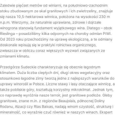
Zaledwie pięćset metrów od winiarni, na południowo-zachodnim
stoku zbudowanym ze skał granitowych i ich zwietrzeliny, znajduje
się nasza 10,5-hektarowa winnica, położona na wysokości 230 m
n.p.m. Wierzymy, że naturalnie uprawiane, zdrowe i dojrzałe
winogrona stanowią fundament wyjątkowego wina. Dlatego – obok
Rieslinga – posadziliśmy kilka odpornych na choroby odmian PIWI.
Od 2023 roku przechodzimy na uprawę ekologiczną, a te odmiany
doskonale wpisują się w praktyki rolnictwa organicznego,
zwłaszcza w obliczu coraz większych wyzwań związanych ze
zmianami klimatu.
Przedgórze Sudeckie charakteryzuje się obecnie łagodnym
klimatem. Duża liczba ciepłych dni, długi okres wegetacyjny oraz
stosunkowo łagodne zimy tworzą jedne z najlepszych warunków do
uprawy winorośli w Polsce. Liczne stawy i lasy otaczające winnicę, a
także pobliskie góry, kształtują korzystny mikroklimat. Jednak tym,
co naprawdę wyróżnia nasze terroir, jest granitowe podłoże. Gleby
granitowe, znane m.in. z regionów Beaujolais, północnej Doliny
Rodanu, Alzacji czy Rías Baixas, nadają winom czystość, strukturę i
mineralność, co wyraźnie czuć również w naszych winach. Ekspert