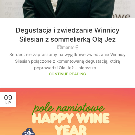
Degustacja i zwiedzanie Winnicy
Silesian z sommelierką Olą Jeż
maria
Serdecznie zapraszamy na wyjątkowe zwiedzanie Winnicy
Silesian połączone z komentowaną degustacją, którą
poprowadzi Ola Jeż – pierwsza ...
CONTINUE READING
09
LIP